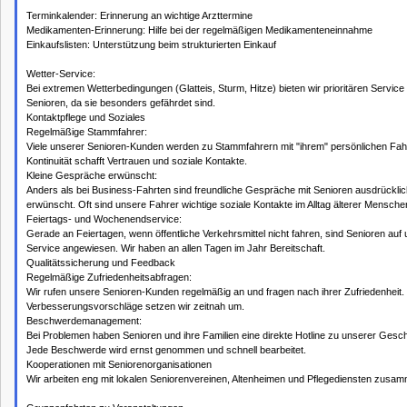
Terminkalender: Erinnerung an wichtige Arzttermine
Medikamenten-Erinnerung: Hilfe bei der regelmäßigen Medikamenteneinnahme
Einkaufslisten: Unterstützung beim strukturierten Einkauf
Wetter-Service:
Bei extremen Wetterbedingungen (Glatteis, Sturm, Hitze) bieten wir prioritären Service 
Senioren, da sie besonders gefährdet sind.
Kontaktpflege und Soziales
Regelmäßige Stammfahrer:
Viele unserer Senioren-Kunden werden zu Stammfahrern mit "ihrem" persönlichen Fah
Kontinuität schafft Vertrauen und soziale Kontakte.
Kleine Gespräche erwünscht:
Anders als bei Business-Fahrten sind freundliche Gespräche mit Senioren ausdrücklic
erwünscht. Oft sind unsere Fahrer wichtige soziale Kontakte im Alltag älterer Mensche
Feiertags- und Wochenendservice:
Gerade an Feiertagen, wenn öffentliche Verkehrsmittel nicht fahren, sind Senioren auf
Service angewiesen. Wir haben an allen Tagen im Jahr Bereitschaft.
Qualitätssicherung und Feedback
Regelmäßige Zufriedenheitsabfragen:
Wir rufen unsere Senioren-Kunden regelmäßig an und fragen nach ihrer Zufriedenheit.
Verbesserungsvorschläge setzen wir zeitnah um.
Beschwerdemanagement:
Bei Problemen haben Senioren und ihre Familien eine direkte Hotline zu unserer Geschä
Jede Beschwerde wird ernst genommen und schnell bearbeitet.
Kooperationen mit Seniorenorganisationen
Wir arbeiten eng mit lokalen Seniorenvereinen, Altenheimen und Pflegediensten zusa