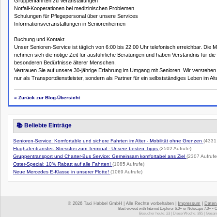
Gruppenfahrten zu Veranstaltungen
Notfall-Kooperationen bei medizinischen Problemen
Schulungen für Pflegepersonal über unsere Services
Informationsveranstaltungen in Seniorenheimen
Buchung und Kontakt
Unser Senioren-Service ist täglich von 6:00 bis 22:00 Uhr telefonisch erreichbar. Die Mi
nehmen sich die nötige Zeit für ausführliche Beratungen und haben Verständnis für die
besonderen Bedürfnisse älterer Menschen.
Vertrauen Sie auf unsere 30-jährige Erfahrung im Umgang mit Senioren. Wir verstehen
nur als Transportdienstleister, sondern als Partner für ein selbstständiges Leben im Alte
« Zurück zur Blog-Übersicht
📚 Beliebte Einträge
Senioren-Service: Komfortable und sichere Fahrten im Alter - Mobilität ohne Grenzen
(4331
Flughafentransfer: Stressfrei zum Terminal - Unsere besten Tipps
(2502 Aufrufe)
Gruppentransport und Charter-Bus Service: Gemeinsam komfortabel ans Ziel
(2307 Aufrufe
Oster-Special: 10% Rabatt auf alle Fahrten!
(1085 Aufrufe)
Neue Mercedes E-Klasse in unserer Flotte!
(1069 Aufrufe)
© 2026 Taxi Habbel GmbH | Alle Rechte vorbehalten |
Impressum
|
Daten
Best viewed with Internet Explorer 6.0+ or Netscape 7.0+ • 
Besucher heute: 23 | Diese Woche: 395 | Gesam