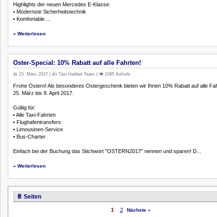
Highlights der neuen Mercedes E-Klasse:
• Modernste Sicherheitstechnik
• Komfortable ...
» Weiterlesen
Oster-Special: 10% Rabatt auf alle Fahrten!
📅 15. März 2017 | ✍️ Taxi Habbel Team | 👁️ 1085 Aufrufe
Frohe Ostern! Als besonderes Ostergeschenk bieten wir Ihnen 10% Rabatt auf alle Fa
25. März bis 8. April 2017.
Gültig für:
• Alle Taxi-Fahrten
• Flughafentransfers
• Limousinen-Service
• Bus-Charter
Einfach bei der Buchung das Stichwort "OSTERN2017" nennen und sparen! D...
» Weiterlesen
📄 Seiten
1
2
Nächste »