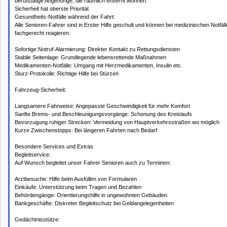
berufstätige Angehörige, die räumlich entfernt wohnen.
Sicherheit hat oberste Priorität
Gesundheits-Notfälle während der Fahrt:
Alle Senioren-Fahrer sind in Erster Hilfe geschult und können bei medizinischen Notfäl
fachgerecht reagieren:
Sofortige Notruf-Alarmierung: Direkter Kontakt zu Rettungsdiensten
Stabile Seitenlage: Grundlegende lebensrettende Maßnahmen
Medikamenten-Notfälle: Umgang mit Herzmedikamenten, Insulin etc.
Sturz-Protokolle: Richtige Hilfe bei Stürzen
Fahrzeug-Sicherheit:
Langsamere Fahrweise: Angepasste Geschwindigkeit für mehr Komfort
Sanfte Brems- und Beschleunigungsvorgänge: Schonung des Kreislaufs
Bevorzugung ruhiger Strecken: Vermeidung von Hauptverkehrsstraßen wo möglich
Kurze Zwischenstopps: Bei längeren Fahrten nach Bedarf
Besondere Services und Extras
Begleitservice:
Auf Wunsch begleitet unser Fahrer Senioren auch zu Terminen:
Arztbesuche: Hilfe beim Ausfüllen von Formularen
Einkäufe: Unterstützung beim Tragen und Bezahlen
Behördengänge: Orientierungshilfe in ungewohnten Gebäuden
Bankgeschäfte: Diskreter Begleitschutz bei Geldangelegenheiten
Gedächtnisstütze: