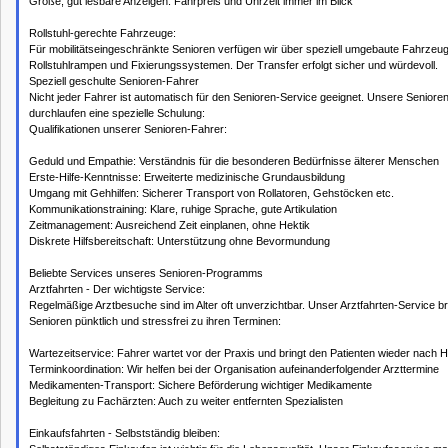
Große, gut lesbare Anzeigen: Fahrpreis und Uhrzeit immer im Blick
Rollstuhl-gerechte Fahrzeuge:
Für mobilitätseingeschränkte Senioren verfügen wir über speziell umgebaute Fahrzeug
Rollstuhlrampen und Fixierungssystemen. Der Transfer erfolgt sicher und würdevoll.
Speziell geschulte Senioren-Fahrer
Nicht jeder Fahrer ist automatisch für den Senioren-Service geeignet. Unsere Seniore
durchlaufen eine spezielle Schulung:
Qualifikationen unserer Senioren-Fahrer:
Geduld und Empathie: Verständnis für die besonderen Bedürfnisse älterer Menschen
Erste-Hilfe-Kenntnisse: Erweiterte medizinische Grundausbildung
Umgang mit Gehhilfen: Sicherer Transport von Rollatoren, Gehstöcken etc.
Kommunikationstraining: Klare, ruhige Sprache, gute Artikulation
Zeitmanagement: Ausreichend Zeit einplanen, ohne Hektik
Diskrete Hilfsbereitschaft: Unterstützung ohne Bevormundung
Beliebte Services unseres Senioren-Programms
Arztfahrten - Der wichtigste Service:
Regelmäßige Arztbesuche sind im Alter oft unverzichtbar. Unser Arztfahrten-Service br
Senioren pünktlich und stressfrei zu ihren Terminen:
Wartezeitservice: Fahrer wartet vor der Praxis und bringt den Patienten wieder nach 
Terminkoordination: Wir helfen bei der Organisation aufeinanderfolgender Arzttermine
Medikamenten-Transport: Sichere Beförderung wichtiger Medikamente
Begleitung zu Fachärzten: Auch zu weiter entfernten Spezialisten
Einkaufsfahrten - Selbstständig bleiben: