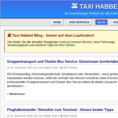
🚕 TAXI HABBE
Ihr zuverlässiger Partner für alle Fah
HOME
OUR SERVICES
BLOG
KO
📰 Taxi Habbel Blog - Immer auf dem Laufenden!
Hier finden Sie alle aktuellen Neuigkeiten rund um unseren Service, neue Fahrzeuge,
Sonderangebote und nützliche Tipps für Ihre Fahrten.
Gruppentransport und Charter-Bus Service: Gemeinsam komfortabel
📅 20. September 2025 | ✍️ Taxi Habbel Team | 👁️ 2307 Aufrufe
Ob Firmenausflug, Hochzeitsgesellschaft, Schulklasse oder Vereinsfahrt - wenn größ
transportiert werden müssen, stößt der normale Taxi-Service schnell an seine Grenze
professioneller Gruppentransport und Charter-Bus Service bietet die ideale Lösung für a
gemeinsam r...
» Weiterlesen
Flughafentransfer: Stressfrei zum Terminal - Unsere besten Tipps
📅 16. September 2025 | ✍️ Taxi Habbel Team | 👁️ 2502 Aufrufe