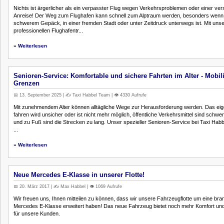
Nichts ist ärgerlicher als ein verpasster Flug wegen Verkehrsproblemen oder einer ver
Anreise! Der Weg zum Flughafen kann schnell zum Alptraum werden, besonders wenn
schwerem Gepäck, in einer fremden Stadt oder unter Zeitdruck unterwegs ist. Mit uns
professionellen Flughafentr...
» Weiterlesen
Senioren-Service: Komfortable und sichere Fahrten im Alter - Mobil
Grenzen
📅 13. September 2025 | ✍️ Taxi Habbel Team | 👁️ 4330 Aufrufe
Mit zunehmendem Alter können alltägliche Wege zur Herausforderung werden. Das eig
fahren wird unsicher oder ist nicht mehr möglich, öffentliche Verkehrsmittel sind schwe
und zu Fuß sind die Strecken zu lang. Unser spezieller Senioren-Service bei Taxi Habbe
...
» Weiterlesen
Neue Mercedes E-Klasse in unserer Flotte!
📅 20. März 2017 | ✍️ Max Habbel | 👁️ 1069 Aufrufe
Wir freuen uns, Ihnen mitteilen zu können, dass wir unsere Fahrzeugflotte um eine br
Mercedes E-Klasse erweitert haben! Das neue Fahrzeug bietet noch mehr Komfort und
für unsere Kunden.