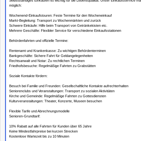
Selbstständiges Einkaufen ist wichtig für die Lebensqualität. Unser Einkaufsservice m
möglich:
Wochenend-Einkaufstouren: Feste Termine für den Wocheneinkauf
Markt-Begleitung: Transport zu Wochenmärkten und zurück
Schwere Einkäufe: Hilfe beim Transport von Getränkekisten etc.
Mehrere Geschäfte: Flexibler Service für verschiedene Einkaufsstationen
Behördenfahrten und offizielle Termine:
Rentenamt und Krankenkasse: Zu wichtigen Behördenterminen
Bankgeschäfte: Sichere Fahrt für Geldangelegenheiten
Rechtsanwalt und Notar: Zu rechtlichen Terminen
Friedhofsbesuche: Regelmäßige Fahrten zu Grabstätten
Soziale Kontakte fördern:
Besuch bei Familie und Freunden: Gesellschaftliche Kontakte aufrechterhalten
Seniorenclubs und Veranstaltungen: Transport zu sozialen Aktivitäten
Kirche und Gemeinde: Regelmäßige Fahrten zu Gottesdiensten
Kulturveranstaltungen: Theater, Konzerte, Museen besuchen
Flexible Tarife und Abrechnungsmodelle
Senioren-Grundtarif:
10% Rabatt auf alle Fahrten für Kunden über 65 Jahre
Keine Mindestfahrpreise bei kurzen Strecken
Kostenlose Wartezeit bis zu 10 Minuten