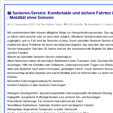
📖 Senioren-Service: Komfortable und sichere Fahrten i
- Mobilität ohne Grenzen
📅 13. September 2025 | ✍️ Taxi Habbel Team | 👁️ 4331 Aufrufe | 🔄 Aktualisiert: 8. Augus
Mit zunehmendem Alter können alltägliche Wege zur Herausforderung werden. Das ei
zu fahren wird unsicher oder ist nicht mehr möglich, öffentliche Verkehrsmittel sind sc
zugänglich, und zu Fuß sind die Strecken zu lang. Unser spezieller Senioren-Service b
Habbel löst diese Probleme mit einem durchdachten Angebot, das weit über den norma
Service hinausgeht. Seit über 30 Jahren sind wir der vertrauensvolle Begleiter für ält
und ihre Familien.
Warum ein spezieller Senioren-Service notwendig ist
Ältere Menschen haben oft besondere Bedürfnisse beim Transport: mehr Zeit beim Ein
Aussteigen, Hilfe mit Gehhilfen oder Rollatoren, Unterstützung beim Tragen von Einkä
allem das Bedürfnis nach einem vertrauten, geduldigen Fahrer. Unser Senioren-Servic
berücksichtigt all diese Aspekte und macht Mobilität auch im höheren Alter zu einem e
Erlebnis.
Besondere Fahrzeugausstattung für Senioren
Komfort-Features in allen Senioren-Fahrzeugen:
Niedrigere Einstiegshöhe: Speziell ausgewählte Fahrzeugmodelle mit tieferem Einstieg
Haltegriffe: Zusätzliche Griffmöglichkeiten zum sicheren Ein- und Aussteigen
Rutschfeste Sitzbezüge: Für sicheren Halt während der Fahrt
Verstellbare Kopfstützen: Optimaler Komfort auch bei längeren Fahrten
Klimaanlage: Angenehme Temperatur zu jeder Jahreszeit