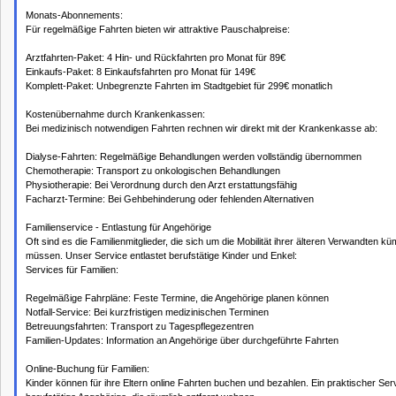
Monats-Abonnements:
Für regelmäßige Fahrten bieten wir attraktive Pauschalpreise:
Arztfahrten-Paket: 4 Hin- und Rückfahrten pro Monat für 89€
Einkaufs-Paket: 8 Einkaufsfahrten pro Monat für 149€
Komplett-Paket: Unbegrenzte Fahrten im Stadtgebiet für 299€ monatlich
Kostenübernahme durch Krankenkassen:
Bei medizinisch notwendigen Fahrten rechnen wir direkt mit der Krankenkasse ab:
Dialyse-Fahrten: Regelmäßige Behandlungen werden vollständig übernommen
Chemotherapie: Transport zu onkologischen Behandlungen
Physiotherapie: Bei Verordnung durch den Arzt erstattungsfähig
Facharzt-Termine: Bei Gehbehinderung oder fehlenden Alternativen
Familienservice - Entlastung für Angehörige
Oft sind es die Familienmitglieder, die sich um die Mobilität ihrer älteren Verwandten 
müssen. Unser Service entlastet berufstätige Kinder und Enkel:
Services für Familien:
Regelmäßige Fahrpläne: Feste Termine, die Angehörige planen können
Notfall-Service: Bei kurzfristigen medizinischen Terminen
Betreuungsfahrten: Transport zu Tagespflegezentren
Familien-Updates: Information an Angehörige über durchgeführte Fahrten
Online-Buchung für Familien:
Kinder können für ihre Eltern online Fahrten buchen und bezahlen. Ein praktischer Serv