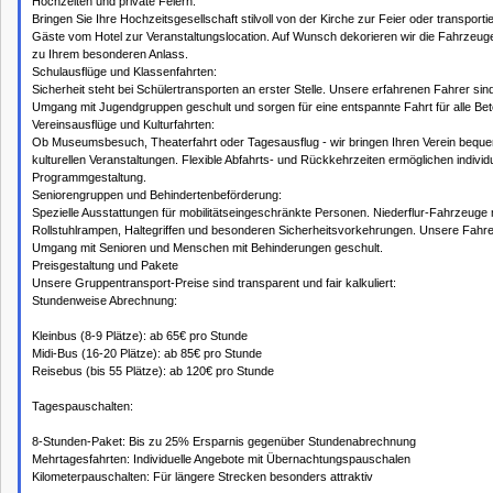
Hochzeiten und private Feiern:
Bringen Sie Ihre Hochzeitsgesellschaft stilvoll von der Kirche zur Feier oder transporti
Gäste vom Hotel zur Veranstaltungslocation. Auf Wunsch dekorieren wir die Fahrzeu
zu Ihrem besonderen Anlass.
Schulausflüge und Klassenfahrten:
Sicherheit steht bei Schülertransporten an erster Stelle. Unsere erfahrenen Fahrer sin
Umgang mit Jugendgruppen geschult und sorgen für eine entspannte Fahrt für alle Bete
Vereinsausflüge und Kulturfahrten:
Ob Museumsbesuch, Theaterfahrt oder Tagesausflug - wir bringen Ihren Verein bequ
kulturellen Veranstaltungen. Flexible Abfahrts- und Rückkehrzeiten ermöglichen individu
Programmgestaltung.
Seniorengruppen und Behindertenbeförderung:
Spezielle Ausstattungen für mobilitätseingeschränkte Personen. Niederflur-Fahrzeuge 
Rollstuhlrampen, Haltegriffen und besonderen Sicherheitsvorkehrungen. Unsere Fahre
Umgang mit Senioren und Menschen mit Behinderungen geschult.
Preisgestaltung und Pakete
Unsere Gruppentransport-Preise sind transparent und fair kalkuliert:
Stundenweise Abrechnung:
Kleinbus (8-9 Plätze): ab 65€ pro Stunde
Midi-Bus (16-20 Plätze): ab 85€ pro Stunde
Reisebus (bis 55 Plätze): ab 120€ pro Stunde
Tagespauschalten:
8-Stunden-Paket: Bis zu 25% Ersparnis gegenüber Stundenabrechnung
Mehrtagesfahrten: Individuelle Angebote mit Übernachtungspauschalen
Kilometerpauschalten: Für längere Strecken besonders attraktiv