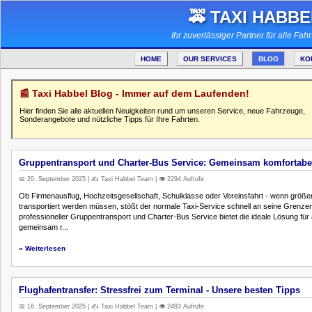
🚕 TAXI HABBE
Ihr zuverlässiger Partner für alle Fah
HOME
OUR SERVICES
BLOG
KO
📰 Taxi Habbel Blog - Immer auf dem Laufenden!
Hier finden Sie alle aktuellen Neuigkeiten rund um unseren Service, neue Fahrzeuge,
Sonderangebote und nützliche Tipps für Ihre Fahrten.
Gruppentransport und Charter-Bus Service: Gemeinsam komfortabel
📅 20. September 2025 | ✍️ Taxi Habbel Team | 👁️ 2294 Aufrufe
Ob Firmenausflug, Hochzeitsgesellschaft, Schulklasse oder Vereinsfahrt - wenn größ
transportiert werden müssen, stößt der normale Taxi-Service schnell an seine Grenze
professioneller Gruppentransport und Charter-Bus Service bietet die ideale Lösung für a
gemeinsam r...
» Weiterlesen
Flughafentransfer: Stressfrei zum Terminal - Unsere besten Tipps
📅 16. September 2025 | ✍️ Taxi Habbel Team | 👁️ 2493 Aufrufe