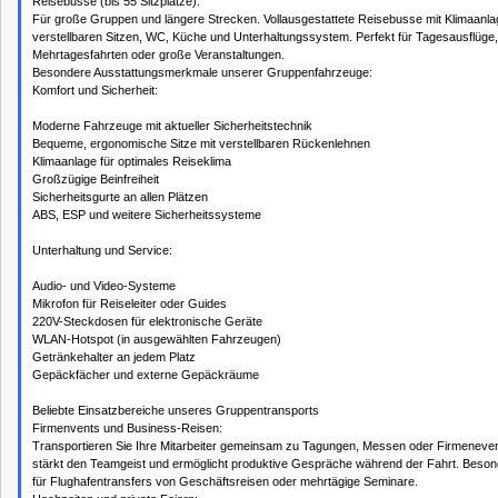
Reisebusse (bis 55 Sitzplätze):
Für große Gruppen und längere Strecken. Vollausgestattete Reisebusse mit Klimaanla
verstellbaren Sitzen, WC, Küche und Unterhaltungssystem. Perfekt für Tagesausflüge,
Mehrtagesfahrten oder große Veranstaltungen.
Besondere Ausstattungsmerkmale unserer Gruppenfahrzeuge:
Komfort und Sicherheit:
Moderne Fahrzeuge mit aktueller Sicherheitstechnik
Bequeme, ergonomische Sitze mit verstellbaren Rückenlehnen
Klimaanlage für optimales Reiseklima
Großzügige Beinfreiheit
Sicherheitsgurte an allen Plätzen
ABS, ESP und weitere Sicherheitssysteme
Unterhaltung und Service:
Audio- und Video-Systeme
Mikrofon für Reiseleiter oder Guides
220V-Steckdosen für elektronische Geräte
WLAN-Hotspot (in ausgewählten Fahrzeugen)
Getränkehalter an jedem Platz
Gepäckfächer und externe Gepäckräume
Beliebte Einsatzbereiche unseres Gruppentransports
Firmenvents und Business-Reisen:
Transportieren Sie Ihre Mitarbeiter gemeinsam zu Tagungen, Messen oder Firmeneve
stärkt den Teamgeist und ermöglicht produktive Gespräche während der Fahrt. Besond
für Flughafentransfers von Geschäftsreisen oder mehrtägige Seminare.