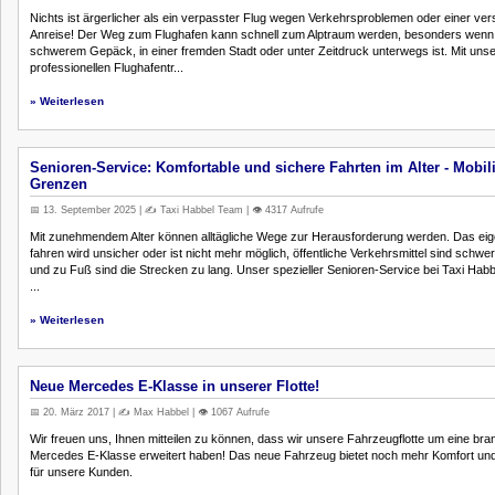
Nichts ist ärgerlicher als ein verpasster Flug wegen Verkehrsproblemen oder einer ver
Anreise! Der Weg zum Flughafen kann schnell zum Alptraum werden, besonders wenn
schwerem Gepäck, in einer fremden Stadt oder unter Zeitdruck unterwegs ist. Mit uns
professionellen Flughafentr...
» Weiterlesen
Senioren-Service: Komfortable und sichere Fahrten im Alter - Mobil
Grenzen
📅 13. September 2025 | ✍️ Taxi Habbel Team | 👁️ 4317 Aufrufe
Mit zunehmendem Alter können alltägliche Wege zur Herausforderung werden. Das eig
fahren wird unsicher oder ist nicht mehr möglich, öffentliche Verkehrsmittel sind schwe
und zu Fuß sind die Strecken zu lang. Unser spezieller Senioren-Service bei Taxi Habbe
...
» Weiterlesen
Neue Mercedes E-Klasse in unserer Flotte!
📅 20. März 2017 | ✍️ Max Habbel | 👁️ 1067 Aufrufe
Wir freuen uns, Ihnen mitteilen zu können, dass wir unsere Fahrzeugflotte um eine br
Mercedes E-Klasse erweitert haben! Das neue Fahrzeug bietet noch mehr Komfort und
für unsere Kunden.