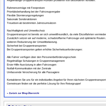
Regelmäßige Gruppentransport-Kunden profitieren von besonderen Vorteilen:
Rahmenverträge mit Festpreisen
Prioritätsbehandlung bei der Fahrzeugvergabe
Flexible Stornierungsregelungen
Saisonale Sonderaktionen
Treueboni ab bestimmten Jahresumsätzen
Nachhaltigkeit und Umweltschutz
Gruppentransport ist bereits an sich umweltfreundlich, da viele Einzelfahrten vermied
Zusätzlich setzen wir auf moderne, schadstoffarme Fahrzeuge und optimierte Routen 
weiteren Reduzierung der Umweltbelastung.
Sicherheit bei Gruppentransporten
Bei Gruppentransporten gelten erhöhte Sicherheitsanforderungen:
Alle Fahrer verfügen über den Personenbeförderungsschein
Regelmäßige Schulungen in Gruppenmanagement
Erste-Hilfe-Ausrüstung in allen Fahrzeugen
Notfall-Kommunikation mit der Zentrale
Umfassende Versicherung für alle Passagiere
Kontaktieren Sie uns für ein individuelles Angebot für Ihren nächsten Gruppentransport
Gemeinsam finden wir die perfekte Lösung für Ihre Reisegruppe!
« Zurück zur Blog-Übersicht