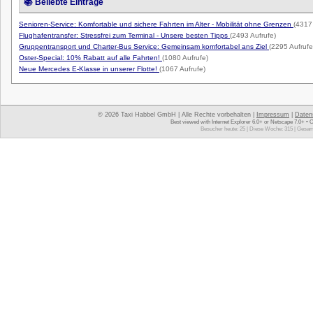
📚 Beliebte Einträge
Senioren-Service: Komfortable und sichere Fahrten im Alter - Mobilität ohne Grenzen
(4317
Flughafentransfer: Stressfrei zum Terminal - Unsere besten Tipps
(2493 Aufrufe)
Gruppentransport und Charter-Bus Service: Gemeinsam komfortabel ans Ziel
(2295 Aufrufe
Oster-Special: 10% Rabatt auf alle Fahrten!
(1080 Aufrufe)
Neue Mercedes E-Klasse in unserer Flotte!
(1067 Aufrufe)
© 2026 Taxi Habbel GmbH | Alle Rechte vorbehalten |
Impressum
|
Daten
Best viewed with Internet Explorer 6.0+ or Netscape 7.0+ • 
Besucher heute: 25 | Diese Woche: 315 | Gesam