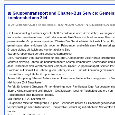
📖 Gruppentransport und Charter-Bus Service: Gemei
komfortabel ans Ziel
📅 20. September 2025 | ✍️ Taxi Habbel Team | 👁️ 2295 Aufrufe | 🔄 Aktualisiert: 6. Augus
Ob Firmenausflug, Hochzeitsgesellschaft, Schulklasse oder Vereinsfahrt - wenn größ
transportiert werden müssen, stößt der normale Taxi-Service schnell an seine Grenze
professioneller Gruppentransport und Charter-Bus Service bietet die ideale Lösung für a
gemeinsam reisen möchten. Mit modernen Fahrzeugen und erfahrenen Fahrern bringen
Gruppe sicher, pünktlich und komfortabel ans Ziel.
Warum Gruppentransport die bessere Alternative ist
Die Organisation von Transporten für größere Gruppen bringt viele Herausforderungen
Mehrere einzelne Fahrzeuge bedeuten höhere Kosten, komplizierte Koordination und d
dass Teilnehmer sich verfahren oder verspäten. Unser Gruppentransport-Service löst 
Probleme auf einmal: Ein Fahrzeug, ein Fahrer, ein Ziel - und alle kommen gemeinsam 
Unsere Fahrzeugflotte für Gruppentransporte
Je nach Gruppengröße und Anlass stehen Ihnen verschiedene Fahrzeugtypen zur Ver
Kleinbusse (8-9 Sitzplätze):
Perfekt für kleinere Gruppen, Firmen-Meetings oder Familienausflüge. Ausgestattet m
Sitzen, Klimaanlage und großzügigem Gepäckraum. Ideal für Flughafentransfers von
Reisegruppen oder Business-Teams.
Midi-Busse (16-20 Sitzplätze):
Die goldene Mitte für mittelgroße Gruppen. Besonders beliebt für Hochzeitsgesellschaf
Vereinsausflüge oder Kulturfahrten. Komfortable Bestuhlung mit erhöhtem Sitzkomfort f
Fahrten.