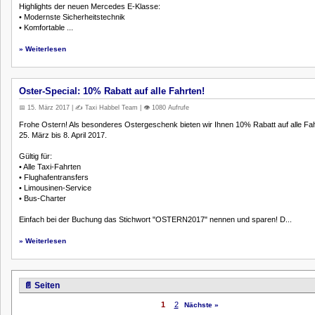
Highlights der neuen Mercedes E-Klasse:
• Modernste Sicherheitstechnik
• Komfortable ...
» Weiterlesen
Oster-Special: 10% Rabatt auf alle Fahrten!
📅 15. März 2017 | ✍️ Taxi Habbel Team | 👁️ 1080 Aufrufe
Frohe Ostern! Als besonderes Ostergeschenk bieten wir Ihnen 10% Rabatt auf alle Fa
25. März bis 8. April 2017.
Gültig für:
• Alle Taxi-Fahrten
• Flughafentransfers
• Limousinen-Service
• Bus-Charter
Einfach bei der Buchung das Stichwort "OSTERN2017" nennen und sparen! D...
» Weiterlesen
📄 Seiten
1
2
Nächste »