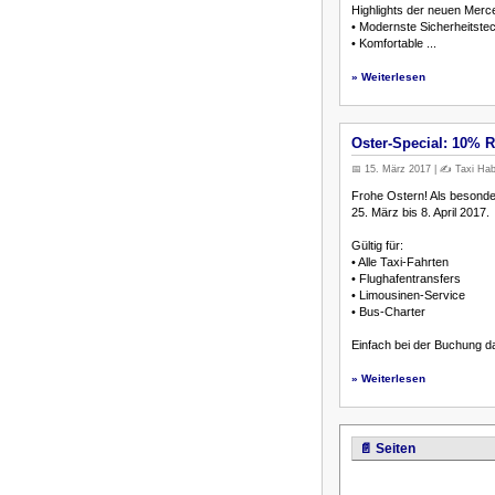
Highlights der neuen Merc
• Modernste Sicherheitste
• Komfortable ...
» Weiterlesen
Oster-Special: 10% Ra
📅 15. März 2017 | ✍️ Taxi Hab
Frohe Ostern! Als besonde
25. März bis 8. April 2017.
Gültig für:
• Alle Taxi-Fahrten
• Flughafentransfers
• Limousinen-Service
• Bus-Charter
Einfach bei der Buchung 
» Weiterlesen
📄 Seiten