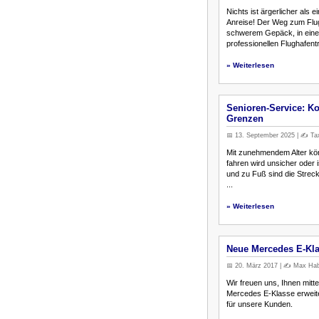
Nichts ist ärgerlicher als
Anreise! Der Weg zum Flu
schwerem Gepäck, in einer
professionellen Flughafentr.
» Weiterlesen
Senioren-Service: Ko
Grenzen
📅 13. September 2025 | ✍️ Tax
Mit zunehmendem Alter kön
fahren wird unsicher oder i
und zu Fuß sind die Streck
...
» Weiterlesen
Neue Mercedes E-Klas
📅 20. März 2017 | ✍️ Max Habb
Wir freuen uns, Ihnen mitt
Mercedes E-Klasse erweite
für unsere Kunden.