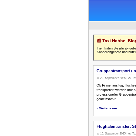
📰 Taxi Habbel Bl
Hier finden Sie alle aktue
Sonderangebote und nützli
Gruppentransport un
📅 20. September 2025 | ✍️ Tax
Ob Firmenausflug, Hochzei
transportiert werden müss
professioneller Gruppentran
gemeinsam r...
» Weiterlesen
Flughafentransfer: S
📅 16. September 2025 | ✍️ Tax