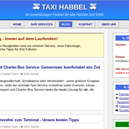
🚕 TAXI HABBEL 🚕
Ihr zuverlässiger Partner für alle Fahrten seit 1995
HOME
OUR SERVICES
BLOG
KONTAKT
ÜBER UNS
og - Immer auf dem Laufenden!
📞 
Telefon:
llen Neuigkeiten rund um unseren Service, neue Fahrzeuge,
0123-456
che Tipps für Ihre Fahrten.
Online:
info@taxi
d Charter-Bus Service: Gemeinsam komfortabel ans Ziel
24h Servi
IMMER E
i Habbel Team | 👁️ 2311 Aufrufe
tsgesellschaft, Schulklasse oder Vereinsfahrt - wenn größere Gruppen
en, stößt der normale Taxi-Service schnell an seine Grenzen. Unser
📂
sport und Charter-Bus Service bietet die ideale Lösung für alle, die
🚗
Fahrzeu
🎁
Sonder
ℹ️
Reisetip
📰
Unter
👥
Kunden
tressfrei zum Terminal - Unsere besten Tipps
i Habbel Team | 👁️ 2910 Aufrufe