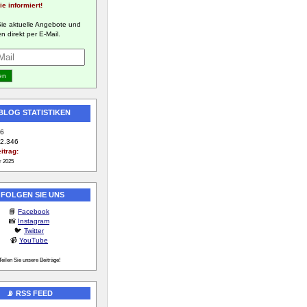
ie informiert!
Sie aktuelle Angebote und
n direkt per E-Mail.
 BLOG STATISTIKEN
6
2.346
itrag:
r 2025
 FOLGEN SIE UNS
📘
Facebook
📸
Instagram
🐦
Twitter
📹
YouTube
Teilen Sie unsere Beiträge!
📡 RSS FEED