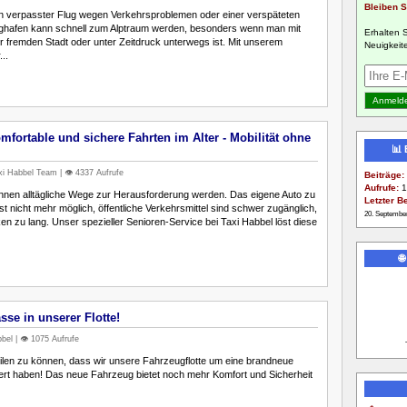
Bleiben S
 ein verpasster Flug wegen Verkehrsproblemen oder einer verspäteten
ghafen kann schnell zum Alptraum werden, besonders wenn man mit
Erhalten 
 fremden Stadt oder unter Zeitdruck unterwegs ist. Mit unserem
Neuigkeite
..
mfortable und sichere Fahrten im Alter - Mobilität ohne
📊
i Habbel Team | 👁️ 4337 Aufrufe
Beiträge:
Aufrufe:
1
nen alltägliche Wege zur Herausforderung werden. Das eigene Auto zu
Letzter Be
st nicht mehr möglich, öffentliche Verkehrsmittel sind schwer zugänglich,
20. Septembe
en zu lang. Unser spezieller Senioren-Service bei Taxi Habbel löst diese

se in unserer Flotte!
el | 👁️ 1075 Aufrufe
eilen zu können, dass wir unsere Fahrzeugflotte um eine brandneue
rt haben! Das neue Fahrzeug bietet noch mehr Komfort und Sicherheit