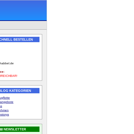
SCHNELL BESTELLEN
789
-habbel.de
ce:
RREICHBAR!
 BLOG KATEGORIEN
gflotte
angebote
ps
nehmen
storys
📧 NEWSLETTER