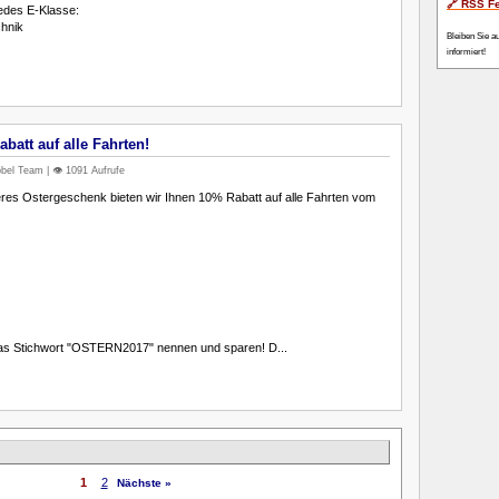
🔗 RSS F
edes E-Klasse:
chnik
Bleiben Sie a
informiert!
batt auf alle Fahrten!
bel Team | 👁️ 1091 Aufrufe
res Ostergeschenk bieten wir Ihnen 10% Rabatt auf alle Fahrten vom
das Stichwort "OSTERN2017" nennen und sparen! D...
1
2
Nächste »