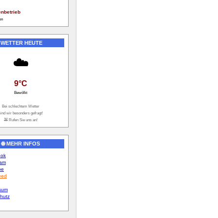
enbetrieb
on
️ WETTER HEUTE
☁️
9°C
Bewölkt
Bei schlechtem Wetter
sind wir besonders gefragt!
🚕 Rufen Sie uns an!
🌐 MEHR INFOS
ook
ram
be
eed
sum
hutz