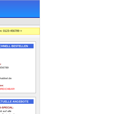
: 0123-456789 ⭐
SCHNELL BESTELLEN
56789
:
456789
-habbel.de
ce:
RREICHBAR!
AKTUELLE ANGEBOTE
G-SPECIAL:
t auf alle