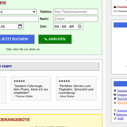
EN!
👥
Famili
In 3. Generati
Telefon:
Nach:
Zeit:
Oder rufen Sie uns direkt an:
0123-456789
n sagen
⭐⭐⭐⭐⭐
⭐⭐⭐⭐⭐
"Saubere Fahrzeuge,
"Perfekter Service zum
faire Preise. Kann ich nur
Flughafen. Stressfrei und
📘
Faceb
empfehlen!"
zuverlässig."
📸
Instag
- Thomas Müller
- Anna Weber
📹
YouTu
📡
RSS F
📄
Impres
🔒
Datensc
📋
AGB
NDERANGEBOTE