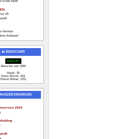
s Ende April!
EN:
nur 35
tadt!
n-Service
dere Anlässe!
📊 BESUCHER
008297
Besucher seit 1999
Heute: 39
Diese Woche: 403
Diesen Monat: 2351
 AUSZEICHNUNGEN
xiservice 2024
g
liebling
n
prüft
ge