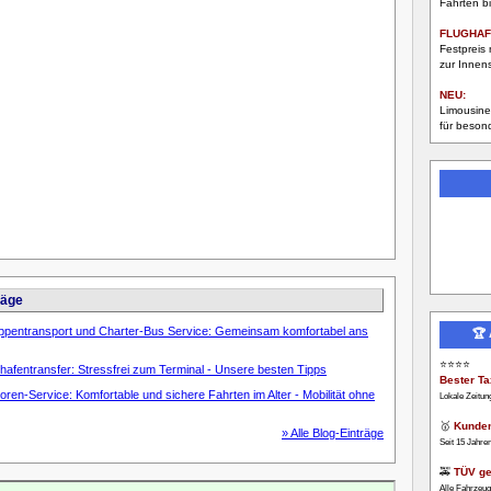
Fahrten bi
FLUGHAF
Festpreis 
zur Innens
NEU:
Limousine
für beson
räge
ppentransport und Charter-Bus Service: Gemeinsam komfortabel ans
🏆
⭐⭐⭐⭐
hafentransfer: Stressfrei zum Terminal - Unsere besten Tipps
Bester Ta
oren-Service: Komfortable und sichere Fahrten im Alter - Mobilität ohne
Lokale Zeitun
🥇
Kunden
» Alle Blog-Einträge
Seit 15 Jahre
🚕
TÜV ge
Alle Fahrzeu