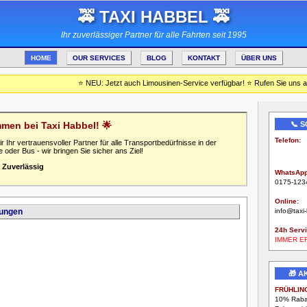
🚕 TAXI HABBEL 🚕
Ihr zuverlässiger Partner für alle Fahrten seit 1995
HOME
OUR SERVICES
BLOG
KONTAKT
ÜBER UNS
⭐ NEU: Jetzt auch Limousinen-Service verfügbar! ⭐ Rufen Sie uns an
mmen bei Taxi Habbel! 🌟
📞 
Telefon:
r Ihr vertrauensvoller Partner für alle Transportbedürfnisse in der
0123-4
 oder Bus - wir bringen Sie sicher ans Ziel!
•
Zuverlässig
WhatsApp
0175-123
Online:
tungen
info@taxi
24h Servi
IMMER E
🎁 
FRÜHLIN
10% Rabat