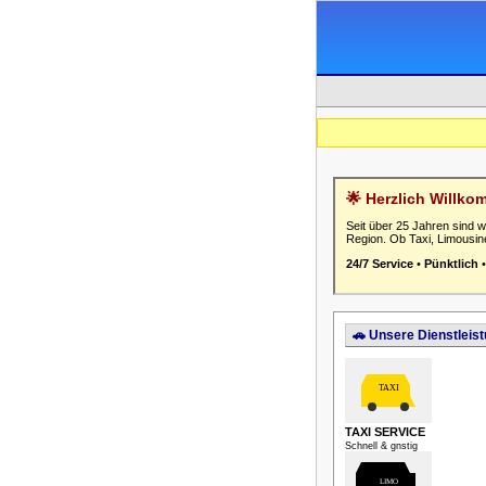
🌟 Herzlich Willko
Seit über 25 Jahren sind wi
Region. Ob Taxi, Limousine
24/7 Service
•
Pünktlich
🚗 Unsere Dienstleis
TAXI SERVICE
Schnell & gnstig