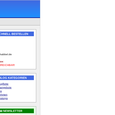
SCHNELL BESTELLEN
789
-habbel.de
ce:
RREICHBAR!
 BLOG KATEGORIEN
gflotte
angebote
ps
nehmen
storys
📧 NEWSLETTER