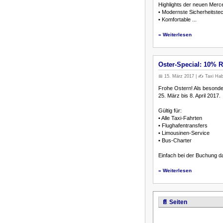
Highlights der neuen Merc
• Modernste Sicherheitste
• Komfortable ...
» Weiterlesen
Oster-Special: 10% Ra
📅 15. März 2017 | ✍️ Taxi Hab
Frohe Ostern! Als besonde
25. März bis 8. April 2017.
Gültig für:
• Alle Taxi-Fahrten
• Flughafentransfers
• Limousinen-Service
• Bus-Charter
Einfach bei der Buchung 
» Weiterlesen
📄 Seiten