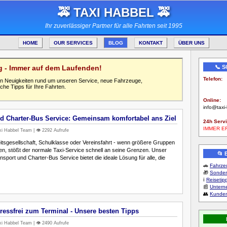
🚕 TAXI HABBEL 🚕
Ihr zuverlässiger Partner für alle Fahrten seit 1995
HOME
OUR SERVICES
BLOG
KONTAKT
ÜBER UNS
og - Immer auf dem Laufenden!
📞 
Telefon:
llen Neuigkeiten rund um unseren Service, neue Fahrzeuge,
0123-456
che Tipps für Ihre Fahrten.
Online:
info@taxi
d Charter-Bus Service: Gemeinsam komfortabel ans Ziel
24h Servi
IMMER E
i Habbel Team | 👁️ 2292 Aufrufe
tsgesellschaft, Schulklasse oder Vereinsfahrt - wenn größere Gruppen
en, stößt der normale Taxi-Service schnell an seine Grenzen. Unser
📂
sport und Charter-Bus Service bietet die ideale Lösung für alle, die
🚗
Fahrzeu
🎁
Sonder
ℹ️
Reisetip
📰
Unter
👥
Kunden
tressfrei zum Terminal - Unsere besten Tipps
i Habbel Team | 👁️ 2490 Aufrufe