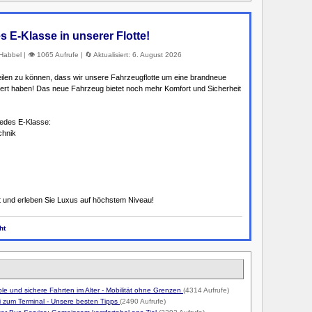
 E-Klasse in unserer Flotte!
abbel | 👁️ 1065 Aufrufe | 🔄 Aktualisiert: 6. August 2026
teilen zu können, dass wir unsere Fahrzeugflotte um eine brandneue
ert haben! Das neue Fahrzeug bietet noch mehr Komfort und Sicherheit
cedes E-Klasse:
chnik
rt und erleben Sie Luxus auf höchstem Niveau!
ht
le und sichere Fahrten im Alter - Mobilität ohne Grenzen
(4314 Aufrufe)
ei zum Terminal - Unsere besten Tipps
(2490 Aufrufe)