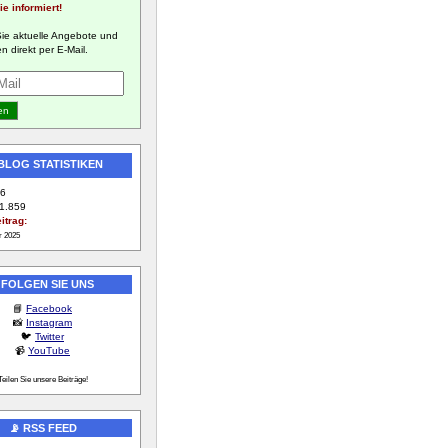
ie informiert!
Sie aktuelle Angebote und
n direkt per E-Mail.
 BLOG STATISTIKEN
6
1.859
itrag:
r 2025
 FOLGEN SIE UNS
📘
Facebook
📸
Instagram
🐦
Twitter
📹
YouTube
Teilen Sie unsere Beiträge!
📡 RSS FEED