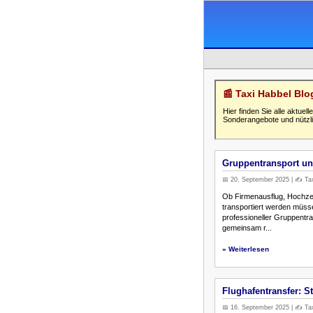
📰 Taxi Habbel Bl
Hier finden Sie alle aktue
Sonderangebote und nützli
Gruppentransport un
📅 20. September 2025 | ✍️ Tax
Ob Firmenausflug, Hochzei
transportiert werden müss
professioneller Gruppentran
gemeinsam r...
» Weiterlesen
Flughafentransfer: S
📅 16. September 2025 | ✍️ Tax