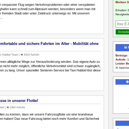
Bleiben S
 ein verpasster Flug wegen Verkehrsproblemen oder einer verspäteten
ghafen kann schnell zum Alptraum werden, besonders wenn man mit
Erhalten 
 fremden Stadt oder unter Zeitdruck unterwegs ist. Mit unserem
Neuigkeite
..
mfortable und sichere Fahrten im Alter - Mobilität ohne
📊
i Habbel Team | 👁️ 4314 Aufrufe
Beiträge:
Aufrufe:
1
nen alltägliche Wege zur Herausforderung werden. Das eigene Auto zu
Letzter Be
st nicht mehr möglich, öffentliche Verkehrsmittel sind schwer zugänglich,
20. Septembe
en zu lang. Unser spezieller Senioren-Service bei Taxi Habbel löst diese

se in unserer Flotte!
el | 👁️ 1064 Aufrufe
eilen zu können, dass wir unsere Fahrzeugflotte um eine brandneue
rt haben! Das neue Fahrzeug bietet noch mehr Komfort und Sicherheit