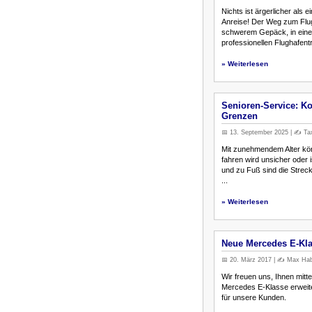
Nichts ist ärgerlicher als
Anreise! Der Weg zum Flu
schwerem Gepäck, in einer
professionellen Flughafentr.
» Weiterlesen
Senioren-Service: Ko
Grenzen
📅 13. September 2025 | ✍️ Tax
Mit zunehmendem Alter kön
fahren wird unsicher oder i
und zu Fuß sind die Streck
...
» Weiterlesen
Neue Mercedes E-Klas
📅 20. März 2017 | ✍️ Max Habb
Wir freuen uns, Ihnen mitt
Mercedes E-Klasse erweite
für unsere Kunden.