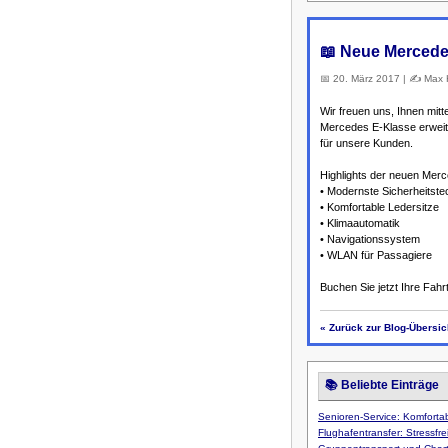
📖 Neue Mercedes
📅 20. März 2017 | ✍️ Max H
Wir freuen uns, Ihnen mit
Mercedes E-Klasse erweit
für unsere Kunden.
Highlights der neuen Mer
• Modernste Sicherheitste
• Komfortable Ledersitze
• Klimaautomatik
• Navigationssystem
• WLAN für Passagiere
Buchen Sie jetzt Ihre Fah
« Zurück zur Blog-Übersic
📚 Beliebte Einträge
Senioren-Service: Komfortab
Flughafentransfer: Stressfr