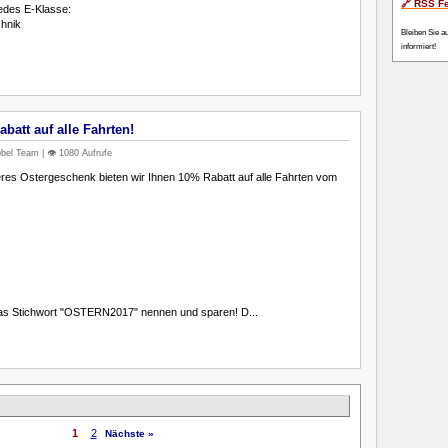
🔗 RSS F
edes E-Klasse:
chnik
Bleiben Sie a
informiert!
batt auf alle Fahrten!
bel Team | 👁️ 1080 Aufrufe
res Ostergeschenk bieten wir Ihnen 10% Rabatt auf alle Fahrten vom
das Stichwort "OSTERN2017" nennen und sparen! D...
1
2
Nächste »