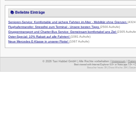
📚 Beliebte Einträge
Senioren-Service: Komfortable und sichere Fahrten im Alter - Mobilität ohne Grenzen
(4324
Flughafentransfer: Stressfrei zum Terminal - Unsere besten Tipps
(2500 Aufrufe)
Gruppentransport und Charter-Bus Service: Gemeinsam komfortabel ans Ziel
(2305 Aufrufe
Oster-Special: 10% Rabatt auf alle Fahrten!
(1081 Aufrufe)
Neue Mercedes E-Klasse in unserer Flotte!
(1067 Aufrufe)
© 2026 Taxi Habbel GmbH | Alle Rechte vorbehalten |
Impressum
|
Daten
Best viewed with Internet Explorer 6.0+ or Netscape 7.0+ • 
Besucher heute: 39 | Diese Woche: 284 | Gesam