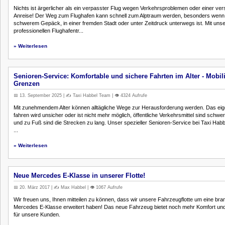
Nichts ist ärgerlicher als ein verpasster Flug wegen Verkehrsproblemen oder einer ver
Anreise! Der Weg zum Flughafen kann schnell zum Alptraum werden, besonders wenn
schwerem Gepäck, in einer fremden Stadt oder unter Zeitdruck unterwegs ist. Mit uns
professionellen Flughafentr...
» Weiterlesen
Senioren-Service: Komfortable und sichere Fahrten im Alter - Mobil
Grenzen
📅 13. September 2025 | ✍️ Taxi Habbel Team | 👁️ 4324 Aufrufe
Mit zunehmendem Alter können alltägliche Wege zur Herausforderung werden. Das eig
fahren wird unsicher oder ist nicht mehr möglich, öffentliche Verkehrsmittel sind schwe
und zu Fuß sind die Strecken zu lang. Unser spezieller Senioren-Service bei Taxi Habbe
...
» Weiterlesen
Neue Mercedes E-Klasse in unserer Flotte!
📅 20. März 2017 | ✍️ Max Habbel | 👁️ 1067 Aufrufe
Wir freuen uns, Ihnen mitteilen zu können, dass wir unsere Fahrzeugflotte um eine br
Mercedes E-Klasse erweitert haben! Das neue Fahrzeug bietet noch mehr Komfort und
für unsere Kunden.