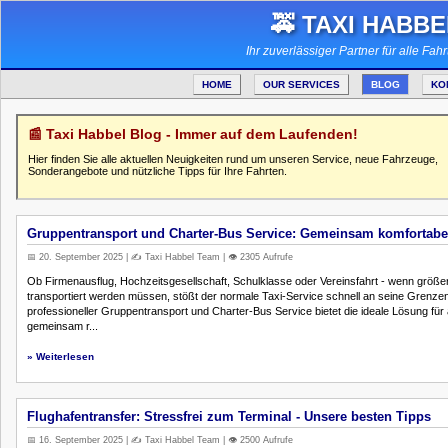
🚕 TAXI HABBE
Ihr zuverlässiger Partner für alle Fah
HOME
OUR SERVICES
BLOG
KO
📰 Taxi Habbel Blog - Immer auf dem Laufenden!
Hier finden Sie alle aktuellen Neuigkeiten rund um unseren Service, neue Fahrzeuge,
Sonderangebote und nützliche Tipps für Ihre Fahrten.
Gruppentransport und Charter-Bus Service: Gemeinsam komfortabel
📅 20. September 2025 | ✍️ Taxi Habbel Team | 👁️ 2305 Aufrufe
Ob Firmenausflug, Hochzeitsgesellschaft, Schulklasse oder Vereinsfahrt - wenn größ
transportiert werden müssen, stößt der normale Taxi-Service schnell an seine Grenze
professioneller Gruppentransport und Charter-Bus Service bietet die ideale Lösung für a
gemeinsam r...
» Weiterlesen
Flughafentransfer: Stressfrei zum Terminal - Unsere besten Tipps
📅 16. September 2025 | ✍️ Taxi Habbel Team | 👁️ 2500 Aufrufe