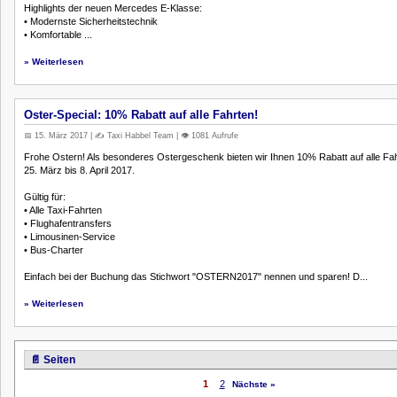
Highlights der neuen Mercedes E-Klasse:
• Modernste Sicherheitstechnik
• Komfortable ...
» Weiterlesen
Oster-Special: 10% Rabatt auf alle Fahrten!
📅 15. März 2017 | ✍️ Taxi Habbel Team | 👁️ 1081 Aufrufe
Frohe Ostern! Als besonderes Ostergeschenk bieten wir Ihnen 10% Rabatt auf alle Fa
25. März bis 8. April 2017.
Gültig für:
• Alle Taxi-Fahrten
• Flughafentransfers
• Limousinen-Service
• Bus-Charter
Einfach bei der Buchung das Stichwort "OSTERN2017" nennen und sparen! D...
» Weiterlesen
📄 Seiten
1
2
Nächste »