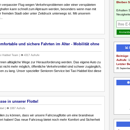
Bleiben S
 ein verpasster Flug wegen Verkehrsproblemen oder einer verspäteten
ghafen kann schnell zum Alptraum werden, besonders wenn man mit
Erhalten 
 fremden Stadt oder unter Zeitdruck unterwegs ist. Mit unserem
Neuigkeite
..
mfortable und sichere Fahrten im Alter - Mobilität ohne
📊
i Habbel Team | 👁️ 4317 Aufrufe
Beiträge:
Aufrufe:
1
nen alltägliche Wege zur Herausforderung werden. Das eigene Auto zu
Letzter Be
st nicht mehr möglich, öffentliche Verkehrsmittel sind schwer zugänglich,
20. Septembe
en zu lang. Unser spezieller Senioren-Service bei Taxi Habbel löst diese

se in unserer Flotte!
el | 👁️ 1067 Aufrufe
eilen zu können, dass wir unsere Fahrzeugflotte um eine brandneue
rt haben! Das neue Fahrzeug bietet noch mehr Komfort und Sicherheit