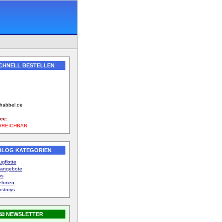
SCHNELL BESTELLEN
789
-habbel.de
ce:
RREICHBAR!
 BLOG KATEGORIEN
gflotte
angebote
ps
nehmen
storys
📧 NEWSLETTER