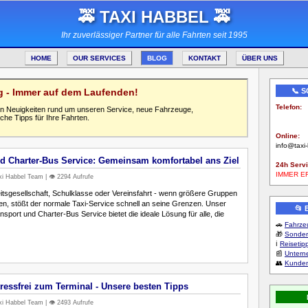
🚕 TAXI HABBEL 🚕
Ihr zuverlässiger Partner für alle Fahrten seit 1995
HOME
OUR SERVICES
BLOG
KONTAKT
ÜBER UNS
og - Immer auf dem Laufenden!
📞 
Telefon:
llen Neuigkeiten rund um unseren Service, neue Fahrzeuge,
0123-456
che Tipps für Ihre Fahrten.
Online:
info@taxi
d Charter-Bus Service: Gemeinsam komfortabel ans Ziel
24h Servi
IMMER E
i Habbel Team | 👁️ 2294 Aufrufe
tsgesellschaft, Schulklasse oder Vereinsfahrt - wenn größere Gruppen
en, stößt der normale Taxi-Service schnell an seine Grenzen. Unser
📂
sport und Charter-Bus Service bietet die ideale Lösung für alle, die
🚗
Fahrzeu
🎁
Sonder
ℹ️
Reisetip
📰
Unter
👥
Kunden
tressfrei zum Terminal - Unsere besten Tipps
i Habbel Team | 👁️ 2493 Aufrufe