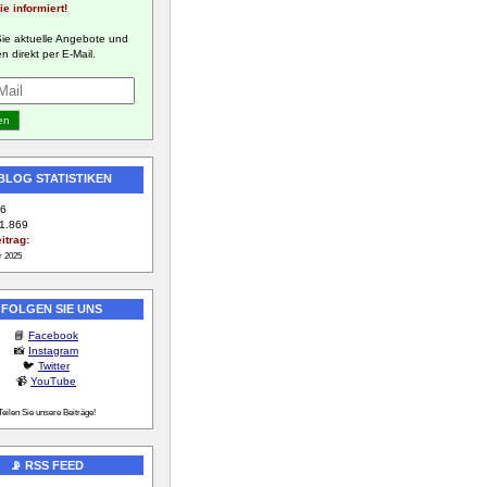
ie informiert!
Sie aktuelle Angebote und
n direkt per E-Mail.
 BLOG STATISTIKEN
6
1.869
itrag:
r 2025
 FOLGEN SIE UNS
📘
Facebook
📸
Instagram
🐦
Twitter
📹
YouTube
Teilen Sie unsere Beiträge!
📡 RSS FEED