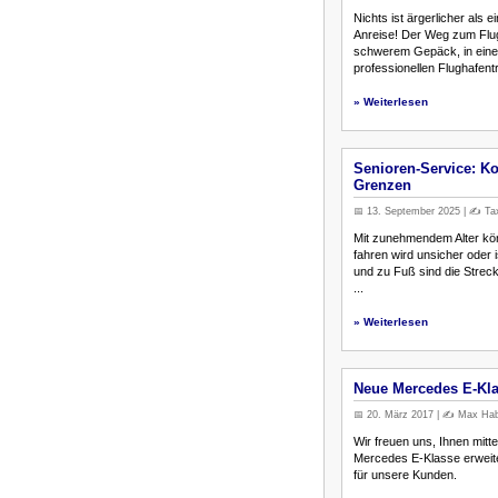
Nichts ist ärgerlicher als
Anreise! Der Weg zum Flu
schwerem Gepäck, in einer
professionellen Flughafentr.
» Weiterlesen
Senioren-Service: Ko
Grenzen
📅 13. September 2025 | ✍️ Tax
Mit zunehmendem Alter kön
fahren wird unsicher oder i
und zu Fuß sind die Streck
...
» Weiterlesen
Neue Mercedes E-Klas
📅 20. März 2017 | ✍️ Max Habb
Wir freuen uns, Ihnen mitt
Mercedes E-Klasse erweite
für unsere Kunden.