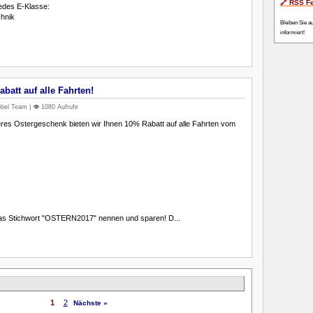
🔗 RSS F
edes E-Klasse:
chnik
Bleiben Sie a
informiert!
batt auf alle Fahrten!
bel Team | 👁️ 1080 Aufrufe
res Ostergeschenk bieten wir Ihnen 10% Rabatt auf alle Fahrten vom
das Stichwort "OSTERN2017" nennen und sparen! D...
1
2
Nächste »