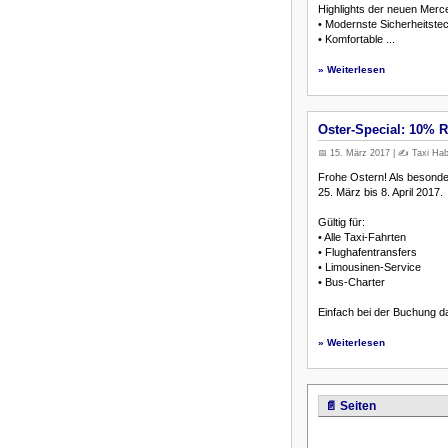
Highlights der neuen Merc
• Modernste Sicherheitste
• Komfortable ...
» Weiterlesen
Oster-Special: 10% Ra
📅 15. März 2017 | ✍️ Taxi Hab
Frohe Ostern! Als besonde
25. März bis 8. April 2017.
Gültig für:
• Alle Taxi-Fahrten
• Flughafentransfers
• Limousinen-Service
• Bus-Charter
Einfach bei der Buchung 
» Weiterlesen
📄 Seiten