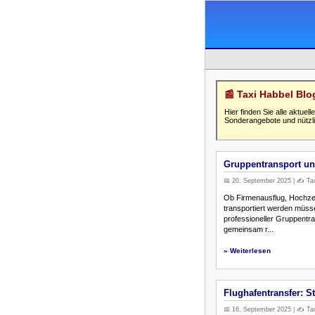
📰 Taxi Habbel Bl
Hier finden Sie alle aktue
Sonderangebote und nützli
Gruppentransport un
📅 20. September 2025 | ✍️ Tax
Ob Firmenausflug, Hochzei
transportiert werden müss
professioneller Gruppentran
gemeinsam r...
» Weiterlesen
Flughafentransfer: S
📅 16. September 2025 | ✍️ Tax